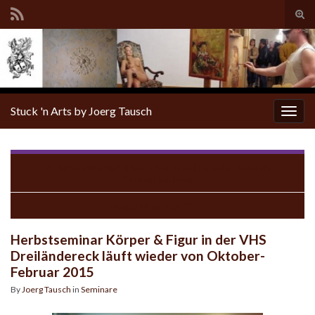
Tog
sear
for
Stuck 'n Arts by Joerg Tausch
Togg
navig
Strassentheaterfest Hier bin ich wieder dabei als
Portraitzeichner
Happy New Year !!
Herbstseminar Körper & Figur in der VHS
Dreiländereck läuft wieder von Oktober-
Februar 2015
By
Joerg Tausch
in
Seminare