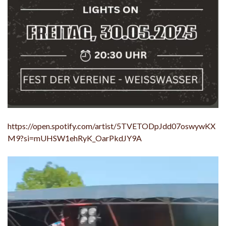
https://open.spotify.com/artist/5TVETODpJdd07oswywKX
M9?si=mUHSW1ehRyK_OarPkdJY9A