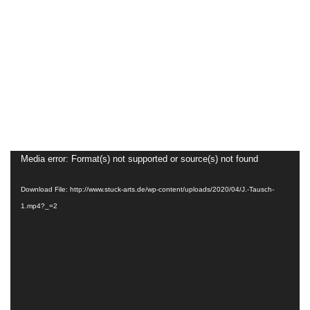
Video
Media error: Format(s) not supported or source(s) not found
Player
Download File: http://www.stuck-arts.de/wp-content/uploads/2020/04/J.-Tausch-
1.mp4?_=2