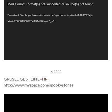
Video
Media error: Format(s) not supported or source(s) not found
Player
Download File: https://www.stuck-arts.de/wp-content/uploads/2023/02/My-
Movie2305843009234431428.mp4?_=3
6 2022
GRUSELIGE STEINE
-HP:
http://www.myspace.com/spookystones