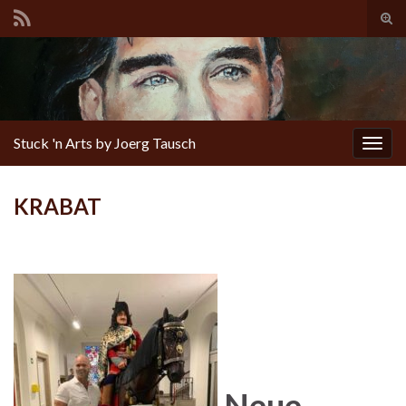
Tog
sear
for
Stuck 'n Arts by Joerg Tausch
Togg
navig
KRABAT
Neue