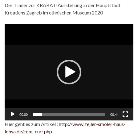
Der Trailer zur KRABAT-Ausstellung in der Hauptstadt
Kroatiens Zagreb im ethnischen Museum 2020
Video
Player
00:00
00:44
Hier geht es zum Artikel :
http://www.zejler-smoler-haus-
lohsa.de/cont_curr.php