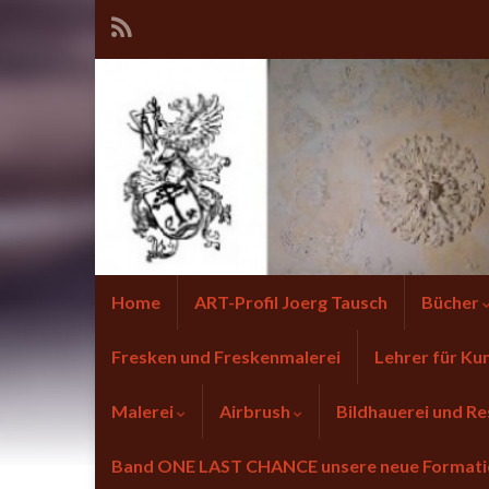
Home
ART-Profil Joerg Tausch
Bücher
Fresken und Freskenmalerei
Lehrer für Ku
Malerei
Airbrush
Bildhauerei und Re
Band ONE LAST CHANCE unsere neue Forma