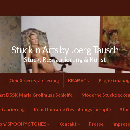
Stuck 'n Arts by Joerg Tausch
Stuck, Restaurierung & Kunst
Gemälderestaurierung
KRABAT
Projektmanag
nst DSSK Marja Grollmuss Schleife
Moderne Stuckdecken 
staurierung
Kunsttherapie Gestaltungstherapie
Stuc
tion/ SPOOKY STONES
Kontakt
Presse
Impres