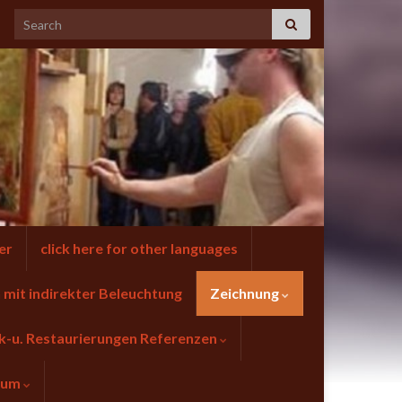
er
click here for other languages
mit indirekter Beleuchtung
Zeichnung
k-u. Restaurierungen Referenzen
sum