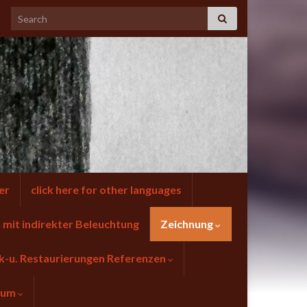
er
click here for other languages
mit indirekter Beleuchtung
Zeichnung
k-u. Restaurierungen Referenzen
sum