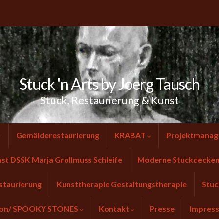
Stuck 'n Arts by Joerg Tausch
Stuck, Restaurierung & Kunst
Gemälderestaurierung
KRABAT
Projektmanag
nst DSSK Marja Grollmuss Schleife
Moderne Stuckdecken 
staurierung
Kunsttherapie Gestaltungstherapie
Stuc
tion/ SPOOKY STONES
Kontakt
Presse
Impres