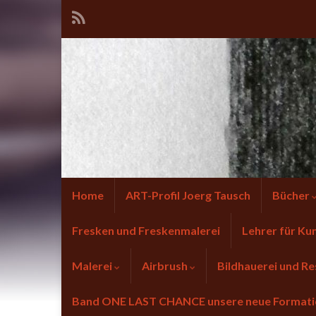
Home
ART-Profil Joerg Tausch
Bücher
Fresken und Freskenmalerei
Lehrer für Ku
Malerei
Airbrush
Bildhauerei und Re
Band ONE LAST CHANCE unsere neue Forma