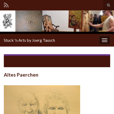
Tog
sear
for
Stuck 'n Arts by Joerg Tausch
Togg
navig
Return to
Zeichnung
Altes Paerchen