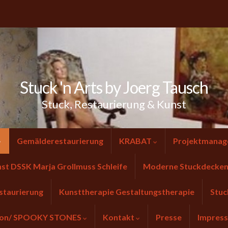
Stuck 'n Arts by Joerg Tausch
Stuck, Restaurierung & Kunst
Gemälderestaurierung
KRABAT
Projektmanag
nst DSSK Marja Grollmuss Schleife
Moderne Stuckdecken 
staurierung
Kunsttherapie Gestaltungstherapie
Stuc
tion/ SPOOKY STONES
Kontakt
Presse
Impres