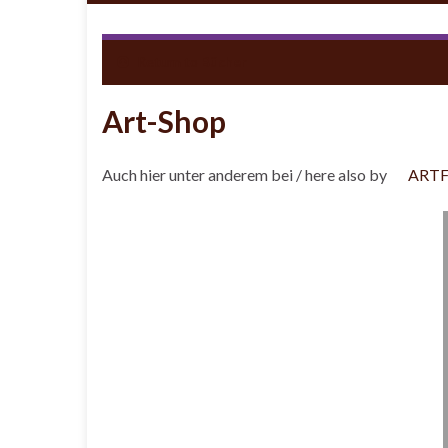
Return to
Bücher
Art-Shop
Auch hier unter anderem bei / here also by
ART