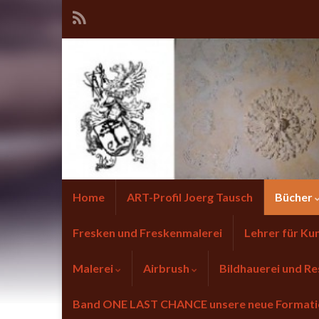
Home
ART-Profil Joerg Tausch
Bücher
Fresken und Freskenmalerei
Lehrer für Ku
Malerei
Airbrush
Bildhauerei und Re
Band ONE LAST CHANCE unsere neue Forma