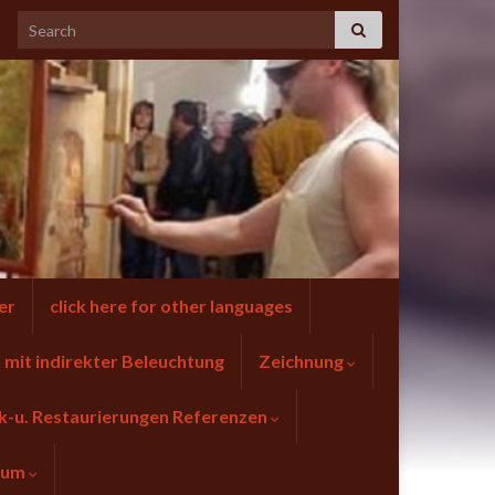
er
click here for other languages
mit indirekter Beleuchtung
Zeichnung
k-u. Restaurierungen Referenzen
sum