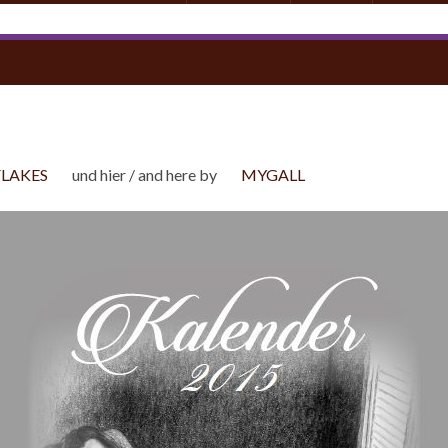
FLAKES
und hier / and here by
MYGALL