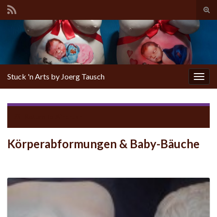
Tog
sear
for
Stuck 'n Arts by Joerg Tausch
Togg
navig
Return to
Airbrush
Körperabformungen & Baby-Bäuche