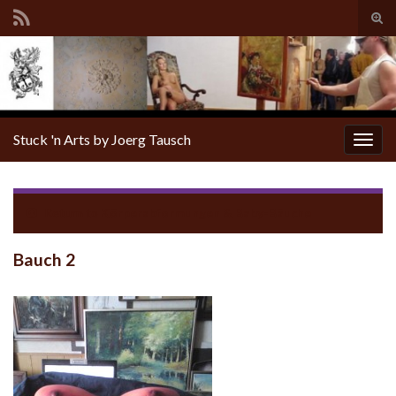
Tog
sear
for
Stuck 'n Arts by Joerg Tausch
Togg
navig
Return to
Körperabformungen & Baby-Bäuche
Bauch 2