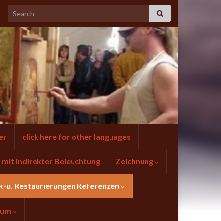
er
click here for other languages
mit indirekter Beleuchtung
Zeichnung
k-u. Restaurierungen Referenzen
sum