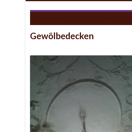
Return to
Wien, Stadtpalais Prinz Eugen 2011-
Gewölbedecken