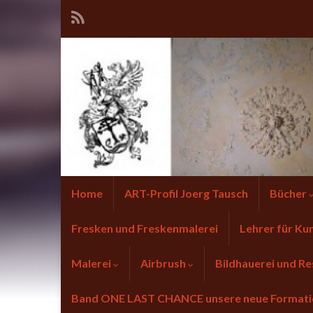
Home
ART-Profil Joerg Tausch
Bücher
Fresken und Freskenmalerei
Lehrer für Ku
Malerei
Airbrush
Bildhauerei und Re
Band ONE LAST CHANCE unsere neue Forma