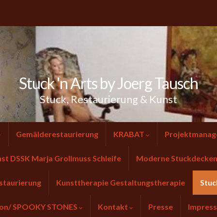
Stuck 'n Arts by Joerg Tausch
Stuck, Restaurierung & Kunst
Gemälderestaurierung
KRABAT
Projektmanag
nst DSSK Marja Grollmuss Schleife
Moderne Stuckdecken 
staurierung
Kunsttherapie Gestaltungstherapie
Stuc
tion/ SPOOKY STONES
Kontakt
Presse
Impres