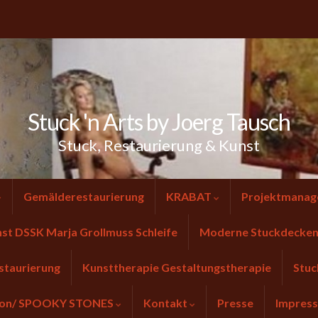
Stuck 'n Arts by Joerg Tausch
Stuck, Restaurierung & Kunst
Gemälderestaurierung
KRABAT
Projektmanag
nst DSSK Marja Grollmuss Schleife
Moderne Stuckdecken 
staurierung
Kunsttherapie Gestaltungstherapie
Stuc
tion/ SPOOKY STONES
Kontakt
Presse
Impres