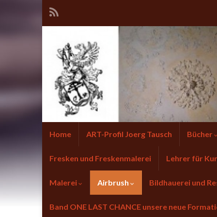
Home
ART-Profil Joerg Tausch
Bücher
Fresken und Freskenmalerei
Lehrer für Ku
Malerei
Airbrush
Bildhauerei und Re
Band ONE LAST CHANCE unsere neue Forma