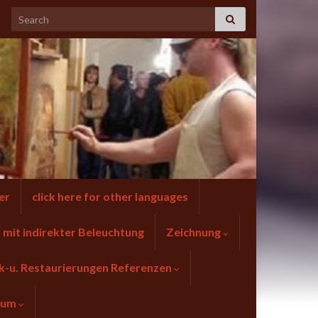
er
click here for other languages
mit indirekter Beleuchtung
Zeichnung
k-u. Restaurierungen Referenzen
sum