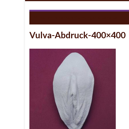
Return to
Körperabformungen & Baby-Bäuche
Vulva-Abdruck-400×400