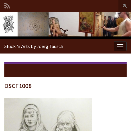
Tog
sear
for
Stuck 'n Arts by Joerg Tausch
Togg
navig
Return to
Zeichnung
DSCF1008