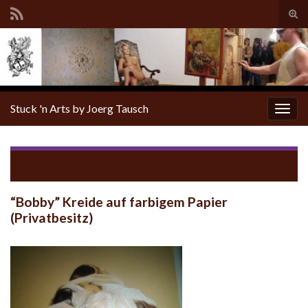
Tog
sear
for
Stuck 'n Arts by Joerg Tausch
Togg
navig
Return to
Zeichnung
“Bobby” Kreide auf farbigem Papier
(Privatbesitz)