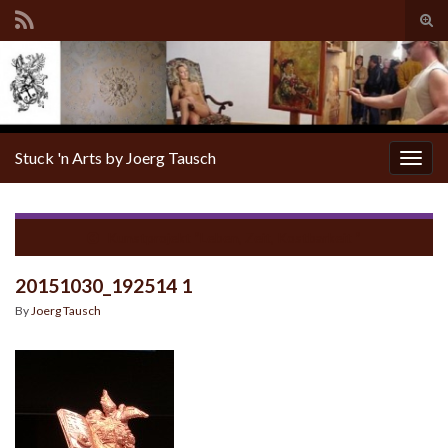
Tog
sear
for
Stuck 'n Arts by Joerg Tausch
Togg
navig
Kunstprojekt “Leben, Zeit, Kostbarkeit “
20151030_192514 1
By
Joerg Tausch