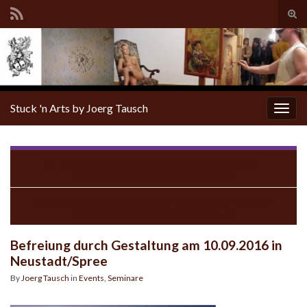
Tog
sear
for
Stuck 'n Arts by Joerg Tausch
Togg
navig
8. Strassentheaterfest Hoyerswerda; Portrait-
Zeichnungen gibt es am Rande von mir
Buchvorstellung “Kak to jo było” 1000 Wörter Schleifer
Sorbisch mit meinen Illustrationen
Befreiung durch Gestaltung am 10.09.2016 in
Neustadt/Spree
By
Joerg Tausch
in
Events
,
Seminare