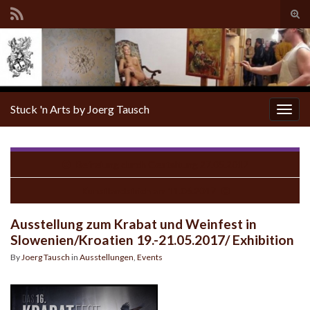
Tog
sear
for
Stuck 'n Arts by Joerg Tausch
Togg
navig
Befreiung durch Gestaltung 27.05.2017
Kunstlandstrich am 11.06.2017
Ausstellung zum Krabat und Weinfest in
Slowenien/Kroatien 19.-21.05.2017/ Exhibition
By
Joerg Tausch
in
Ausstellungen
,
Events