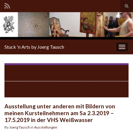
Tog
sear
for
Stuck 'n Arts by Joerg Tausch
Togg
navig
Ab 06.03.2019 jeden Mittwoch Kunsttherapie oder
Malzirkel in Hoyerswerda
Kumm´ocke am 21. März 2019 um 18:00 Uhr in Schleife bei
meinem Freund Thomas Schwarz im Atelier
Ausstellung unter anderen mit Bildern von
meinen Kursteilnehmern am Sa 2.3.2019 –
17.5.2019 in der VHS Weißwasser
By
Joerg Tausch
in
Ausstellungen