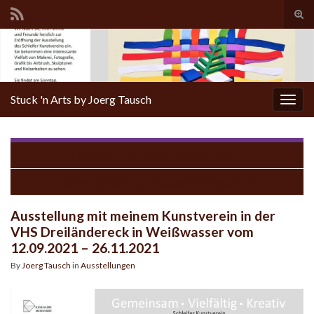
Tog
sear
for
Stuck 'n Arts by Joerg Tausch
Togg
navig
1. KRABAT-Markt Hoyerswerda 03.09.2021
Krabat- Stele Wittichenau als Verweilort
Ausstellung mit meinem Kunstverein in der
VHS Dreiländereck in Weißwasser vom
12.09.2021 – 26.11.2021
By
Joerg Tausch
in
Ausstellungen