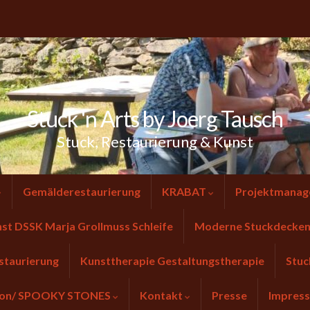
Stuck 'n Arts by Joerg Tausch
Stuck, Restaurierung & Kunst
Gemälderestaurierung
KRABAT
Projektmanag
nst DSSK Marja Grollmuss Schleife
Moderne Stuckdecken 
staurierung
Kunsttherapie Gestaltungstherapie
Stuc
tion/ SPOOKY STONES
Kontakt
Presse
Impres