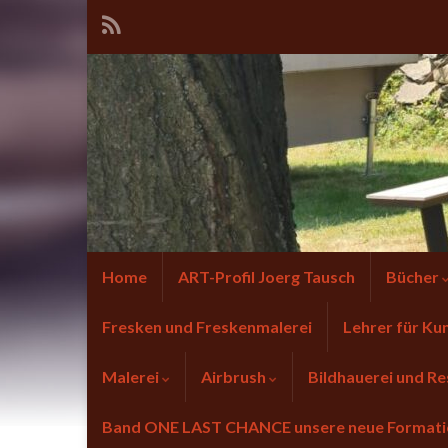
Home
ART-Profil Joerg Tausch
Bücher
Fresken und Freskenmalerei
Lehrer für Ku
Malerei
Airbrush
Bildhauerei und Re
Band ONE LAST CHANCE unsere neue Forma