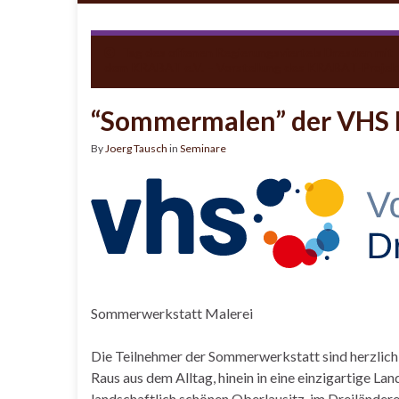
Tag des offenen Regierungsviertels Dresden mit
dem KRABAT e.V. – Vorstellung des KRABAT-Projek
“Sommermalen” der VHS 
By
Joerg Tausch
in
Seminare
Sommerwerkstatt Malerei
Die Teilnehmer der Sommerwerkstatt sind herzlich
Raus aus dem Alltag, hinein in eine einzigartige La
landschaftlich schönen Oberlausitz, im Dreiländer