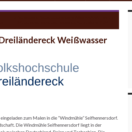
2. Schadowitz Skulpt(o)urenbank Alias KRABAT wird in
ts
Wittichenau gefertigt, geplante Aufstellung 2024
Dreiländereck Weißwasser
 eingeladen zum Malen in die “Windmühle” Seifhennersdorf.
ndschaft. Die Windmühle Seifhennersdorf liegt in der
eck zwischen Deutschland, Polen und Tschechien. Die