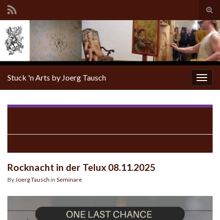
Tog
sear
for
Stuck 'n Arts by Joerg Tausch
Togg
navig
30 Jahre Lausitzcenter mit meiner künstlerischen
Beteiligung
Sommerwerkstatt VHS Dreiländereck
Rocknacht in der Telux 08.11.2025
By
Joerg Tausch
in
Seminare