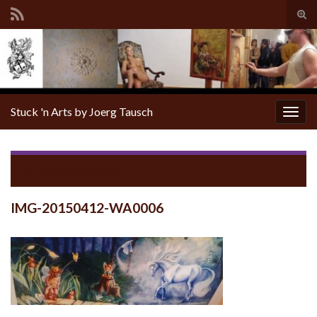
Tog
sear
for
Stuck 'n Arts by Joerg Tausch
Togg
navig
Return to
Airbrush
IMG-20150412-WA0006