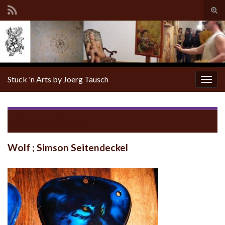
Tog
sear
for
Stuck 'n Arts by Joerg Tausch
Togg
navig
Return to
Airbrush
Wolf ; Simson Seitendeckel