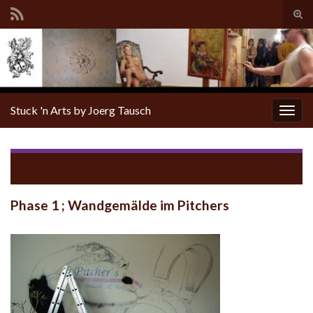
Tog
sear
for
Stuck 'n Arts by Joerg Tausch
Togg
navig
Return to
Airbrush
Phase 1 ; Wandgemälde im Pitchers