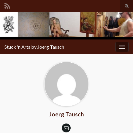
Tog
sear
for
Stuck 'n Arts by Joerg Tausch
Togg
navig
Joerg Tausch