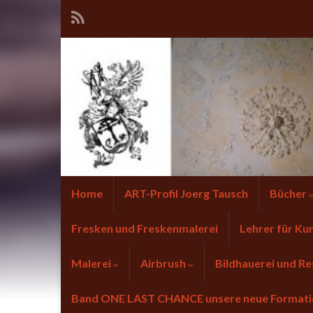
Home
ART-Profil Joerg Tausch
Bücher
Fresken und Freskenmalerei
Lehrer für Ku
Malerei
Airbrush
Bildhauerei und Re
Band ONE LAST CHANCE unsere neue Forma