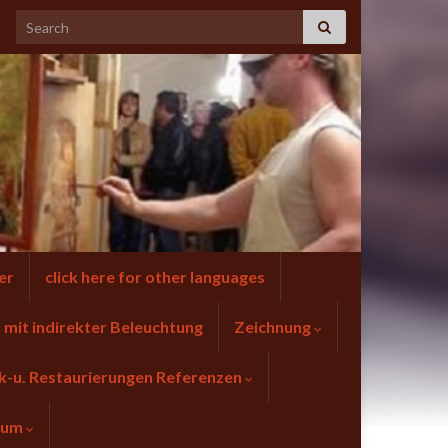
er
click here for other languages
mit indirekter Beleuchtung
Zeichnung
k-u. Restaurierungen Referenzen
sum