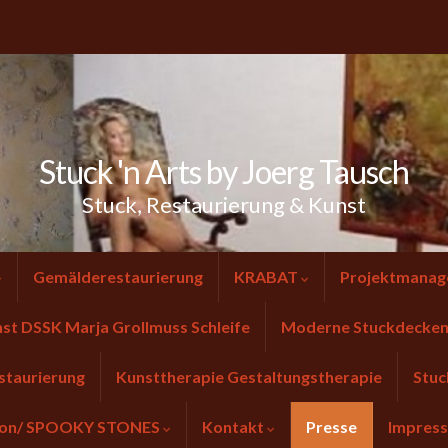
Stuck 'n Arts by Joerg Tausch
Stuck, Restaurierung & Kunst
Gemälderestaurierung
KRABAT
Projektmanag
nst DSSK Marja Grollmuss Schleife
Moderne Stuckdecken 
staurierung
Kunsttherapie Gestaltungstherapie
Stuc
tion/ SPOOKY STONES
Kontakt
Presse
Impres