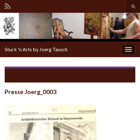
Tog
sear
for
Stuck 'n Arts by Joerg Tausch
Togg
navig
Return to
Presse
Presse Joerg_0003