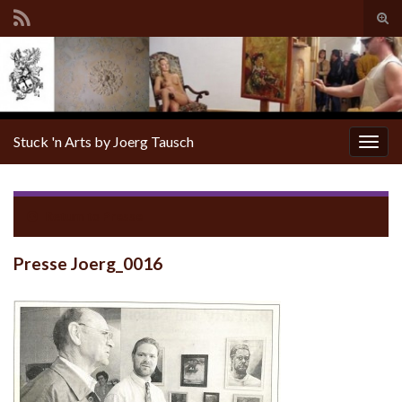
Tog
sear
for
Stuck 'n Arts by Joerg Tausch
Togg
navig
Return to
Presse
Presse Joerg_0016