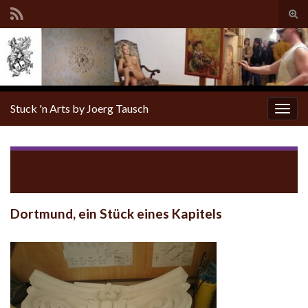
Tog
sear
for
Stuck 'n Arts by Joerg Tausch
Togg
navig
Return to
Dortmund, im Auftrag der Nüthen
Restaurierung,Fassade aus Romanzement
Dortmund, ein Stück eines Kapitels