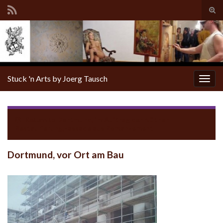
Tog
sear
for
Stuck 'n Arts by Joerg Tausch
Togg
navig
Return to
Dortmund, im Auftrag der Nüthen
Restaurierung,Fassade aus Romanzement
Dortmund, vor Ort am Bau