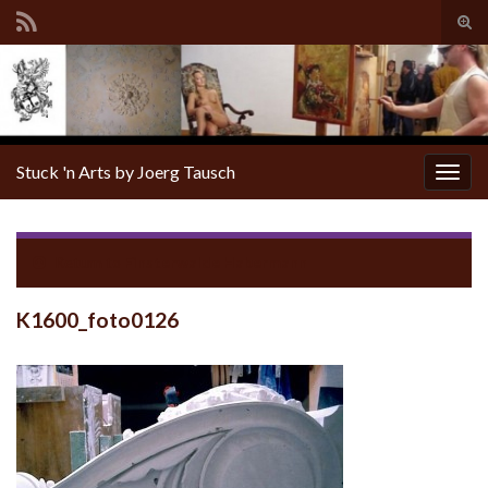
Tog
sear
for
Stuck 'n Arts by Joerg Tausch
Togg
navig
Return to
Finsterwalde Habermann
K1600_foto0126