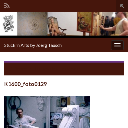
Tog
sear
for
Stuck 'n Arts by Joerg Tausch
Togg
navig
Return to
Finsterwalde Habermann
K1600_foto0129