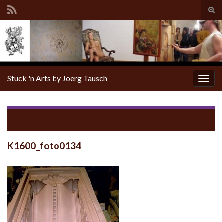
Tog
sear
for
Stuck 'n Arts by Joerg Tausch
Togg
navig
Return to
Finsterwalde Habermann
K1600_foto0134