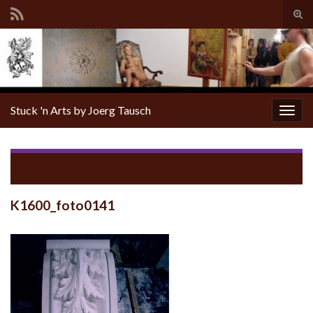
Tog
sear
for
Stuck 'n Arts by Joerg Tausch
Togg
navig
Return to
Finsterwalde Habermann
K1600_foto0141