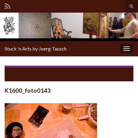
Tog
sear
for
Stuck 'n Arts by Joerg Tausch
Togg
navig
Return to
Finsterwalde Habermann
K1600_foto0143