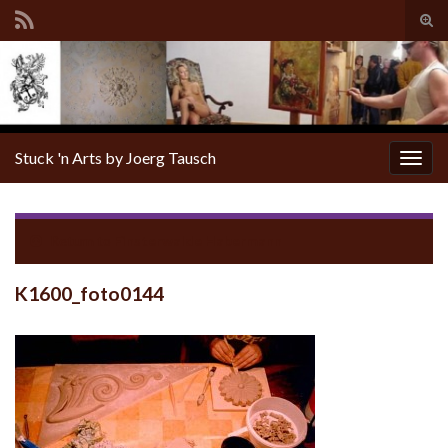
Tog
sear
for
Stuck 'n Arts by Joerg Tausch
Togg
navig
Return to
Finsterwalde Habermann
K1600_foto0144