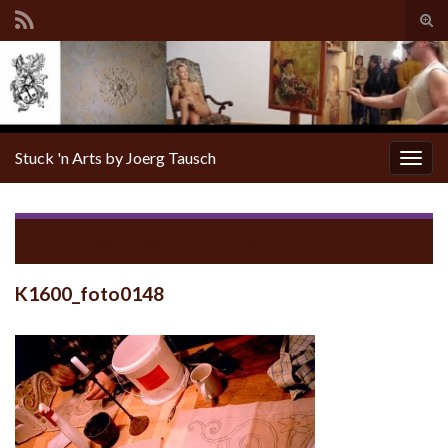
Tog
sear
for
Stuck 'n Arts by Joerg Tausch
Togg
navig
Return to
Finsterwalde Habermann
K1600_foto0148