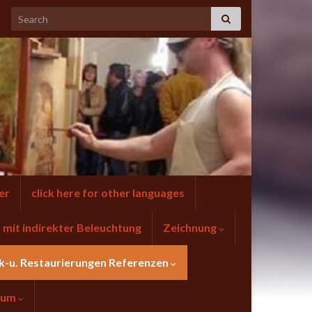
er
click here for other languages
mit indirekter Beleuchtung
Zeichnung
k-u. Restaurierungen Referenzen
sum