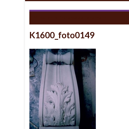
Return to
Finsterwalde Habermann
K1600_foto0149