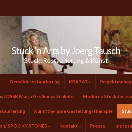
Stuck 'n Arts by Joerg Tausch
Stuck, Restaurierung & Kunst
Gemälderestaurierung
KRABAT
Projektmanag
nst DSSK Marja Grollmuss Schleife
Moderne Stuckdecken 
staurierung
Kunsttherapie Gestaltungstherapie
Stuc
tion/ SPOOKY STONES
Kontakt
Presse
Impres