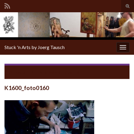
Tog
sear
for
Stuck 'n Arts by Joerg Tausch
Togg
navig
Return to
Finsterwalde Habermann
K1600_foto0160