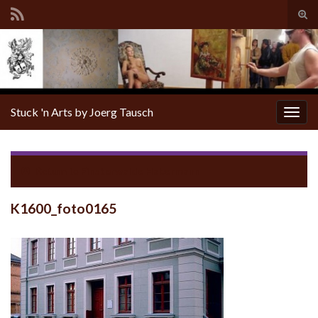
Tog
sear
for
Stuck 'n Arts by Joerg Tausch
Togg
navig
Return to
Finsterwalde Habermann
K1600_foto0165