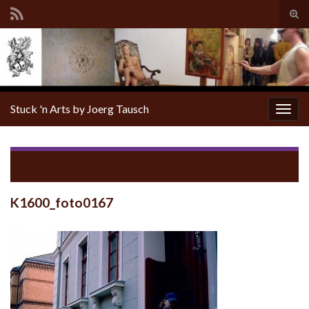
Tog
sear
for
Stuck 'n Arts by Joerg Tausch
Togg
navig
Return to
Finsterwalde Habermann
K1600_foto0167