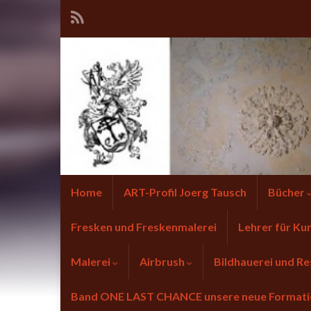
Home
ART-Profil Joerg Tausch
Bücher
Fresken und Freskenmalerei
Lehrer für Ku
Malerei
Airbrush
Bildhauerei und Re
Band ONE LAST CHANCE unsere neue Forma