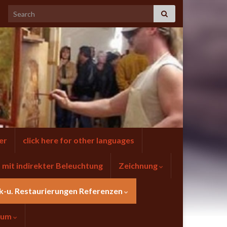
er
click here for other languages
mit indirekter Beleuchtung
Zeichnung
k-u. Restaurierungen Referenzen
sum