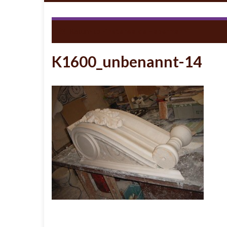
Return to
Finsterwalde Habermann
K1600_unbenannt-14