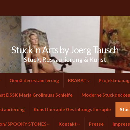
Stuck 'n Arts by Joerg Tausch
Stuck, Restaurierung & Kunst
Gemälderestaurierung
KRABAT
Projektmanag
nst DSSK Marja Grollmuss Schleife
Moderne Stuckdecken 
staurierung
Kunsttherapie Gestaltungstherapie
Stuc
tion/ SPOOKY STONES
Kontakt
Presse
Impres