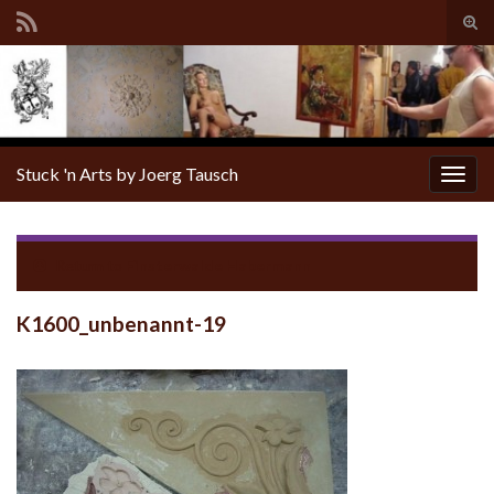
Tog
sear
for
Stuck 'n Arts by Joerg Tausch
Togg
navig
Return to
Finsterwalde Habermann
K1600_unbenannt-19