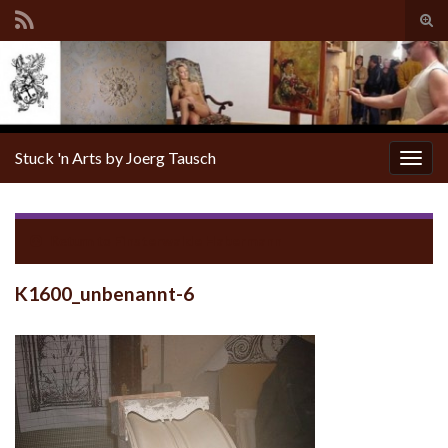
Tog
sear
for
Stuck 'n Arts by Joerg Tausch
Togg
navig
Return to
Finsterwalde Habermann
K1600_unbenannt-6