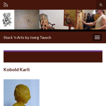
Tog
sear
for
Stuck 'n Arts by Joerg Tausch
Togg
navig
Return to
Skulptur
Kobold Karli