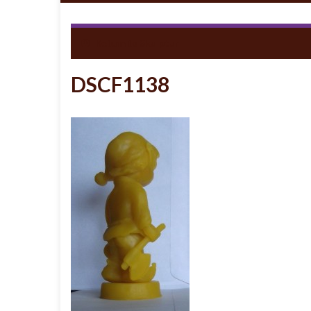
Return to
Skulptur
DSCF1138