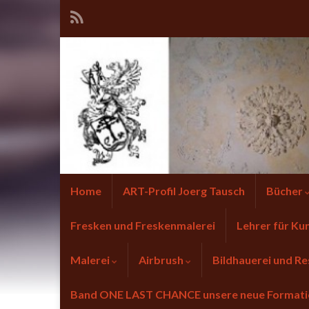
Home
ART-Profil Joerg Tausch
Bücher
Fresken und Freskenmalerei
Lehrer für Ku
Malerei
Airbrush
Bildhauerei und Re
Band ONE LAST CHANCE unsere neue Forma