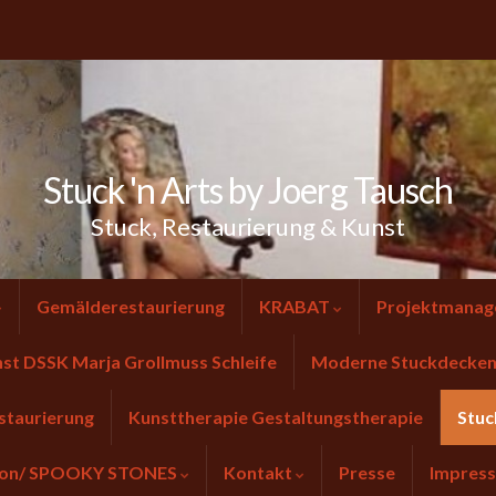
Stuck 'n Arts by Joerg Tausch
Stuck, Restaurierung & Kunst
Gemälderestaurierung
KRABAT
Projektmanag
nst DSSK Marja Grollmuss Schleife
Moderne Stuckdecken 
staurierung
Kunsttherapie Gestaltungstherapie
Stuc
tion/ SPOOKY STONES
Kontakt
Presse
Impres