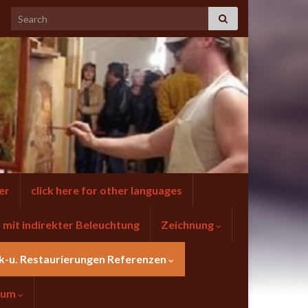
er
click here for other languages
mit indirekter Beleuchtung
Zeichnung
k-u. Restaurierungen Referenzen
sum