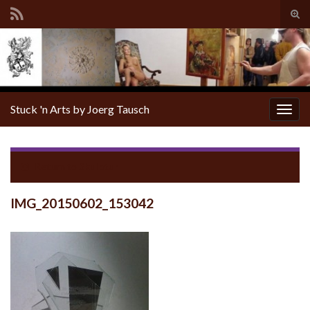
Tog
sear
for
Stuck 'n Arts by Joerg Tausch
Togg
navig
Return to
Skulptur
IMG_20150602_153042