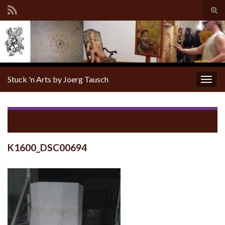
Tog
sear
for
Stuck 'n Arts by Joerg Tausch
Togg
navig
Return to
Skulptur
K1600_DSC00694