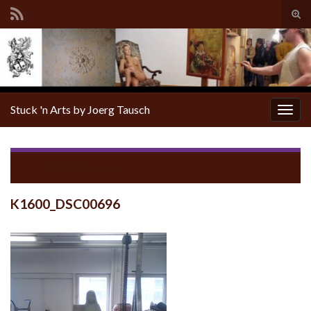
Tog
sear
for
Stuck 'n Arts by Joerg Tausch
Togg
navig
Return to
Skulptur
K1600_DSC00696