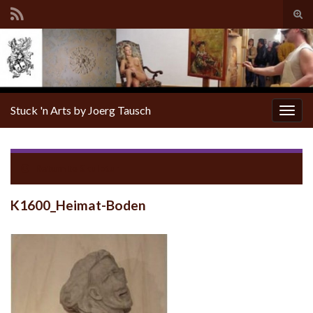
Tog
sear
for
Stuck 'n Arts by Joerg Tausch
Togg
navig
Return to
Skulptur
K1600_Heimat-Boden