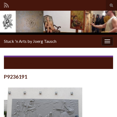
Tog
sear
for
Stuck 'n Arts by Joerg Tausch
Togg
navig
Return to
Skulptur
P9236191